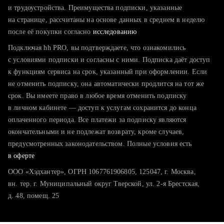
тратите много времени на поиск и вручную поднимаете
и трудоустройства. Преимущества подписки, указанные
резюме
на странице, рассчитаны на основе данных в среднем в неделю
после её покупки согласно
хотите сравнить себя с конкурентами и оценить шансы
исследованию
Подключая hh PRO, вы подтверждаете, что ознакомились
с условиями подписки и согласны с ними. Подписка даёт доступ
к функциям сервиса на срок, указанный при оформлении. Если
не отменить подписку, она автоматически продлится на тот же
срок. Вы имеете право в любое время отменить подписку
в личном кабинете — доступ к услугам сохранится до конца
оплаченного периода. Все платежи за подписку являются
окончательными и не подлежат возврату, кроме случаев,
предусмотренных законодательством. Полные условия есть
в оферте
ООО «Хэдхантер», ОГРН 1067761906805, 125047, г. Москва,
вн. тер. г. Муниципальный округ Тверской, ул. 2-я Брестская,
д. 48, помещ. 25